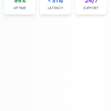
99%
< 1ms
24/7
UPTIME
LATENCY
SUPPORT