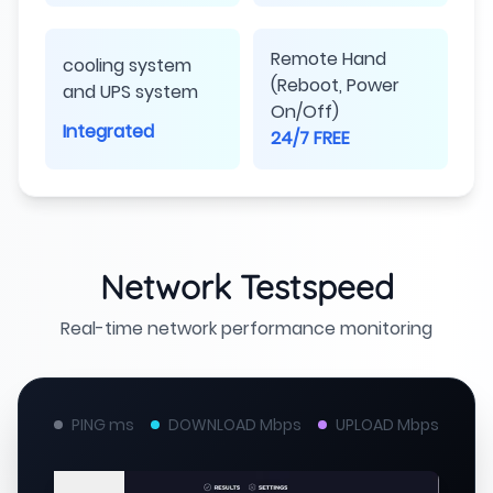
Remote Hand
cooling system
(Reboot, Power
and UPS system
On/Off)
Integrated
24/7 FREE
Network Testspeed
Real-time network performance monitoring
PING ms
DOWNLOAD Mbps
UPLOAD Mbps