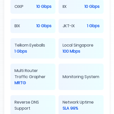
OIXP
10 Gbps
IIX
10 Gbps
BIX
10 Gbps
JKT-IX
1 Gbps
Telkom Eyeballs
Local Singapore
1 Gbps
100 Mbps
Multi Router
Traffic Grapher
Monitoring System
MRTG
Reverse DNS
Network Uptime
Support
SLA 99%