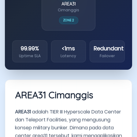
AREA31
Cimanggis
ZONE 2
99.99%
<1ms
Redundant
Uptime SLA
Latency
Failover
AREA31 Cimanggis
AREA31
adalah TIER III Hyperscale Data Center
dan Teleport Facilities, yang mengusung
konsep military bunker. Dimana pada data
center area31 tersebut, kami mengaplikasikan