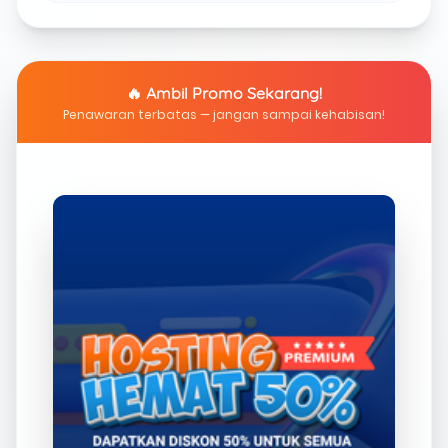
🔥 Ambil Promo Sekarang!
Penawaran terbatas — jangan sampai kehabisan!