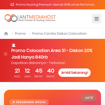
Promo Hosting Premium: Hemat 50% untuk Performa Website Maksimal
Promo
Promo Combo Diskon Colocation
Promo Colocation Area 31 - Diskon 20%
Jadi Hanya 840rb
Dapatkan diskonnya - Terbatas!
21
12
45
39
Ambil Sekarang!
Hari
Jam
Menit
Menit
AKTIF
🎉 PENAWARAN SPESIAL