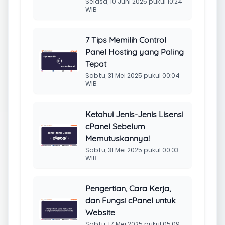
Artikel Terkait
Warning tech_domain in
EA4-metainfo.json
Jumat, 8 Agustus 2025 pukul
23:26 WIB