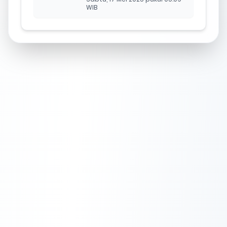
Tutorial Remote SSH
cPanel menggunakan
Visual Studio Code
Selasa, 10 Juni 2025 pukul 10:24
WIB
7 Tips Memilih Control
Panel Hosting yang Paling
Tepat
Sabtu, 31 Mei 2025 pukul 00:04
WIB
Ketahui Jenis-Jenis Lisensi
cPanel Sebelum
Memutuskannya!
Sabtu, 31 Mei 2025 pukul 00:03
WIB