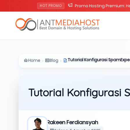
Promo Lisensi cPanel Solo 
HOT PROMO
Tutorial Konfigurasi SpamExper
Home
Blog
Tutorial Konfigurasi
Rakeen Ferdiansyah