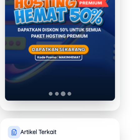
Laravel 12 Semakin
Cepat, Semakin
Powerfull
Jumat, 22 Agustus 2025
pukul 22:49 WIB
Hosting Murah Fitur
Melimpah untuk
Website Cepat dan
Stabil
Kamis, 17 April 2025 pukul
17:33 WIB
Cara Install dan
Menggunakan
Memcached di cPanel
Hosting
Senin, 18 November 2024