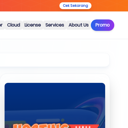
Cek Sekarang
er
Cloud
License
Services
About Us
Promo
Artikel Terkait