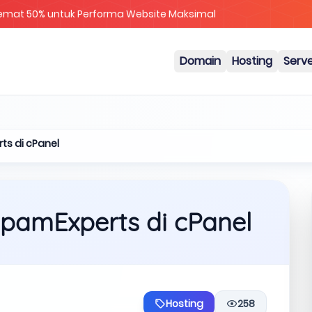
Cloud & Metal Diskon 25%
Domain
Hosting
Serv
ts di cPanel
 SpamExperts di cPanel
Hosting
258