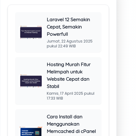
pukul 16:55 WIB
Installasi GoLang di
cPanel Hosting
Minggu, 17 November 2024
pukul 18:54 WIB
Setting Push Notifikasi
Email, Kalendar, dan
Kontak di Android
menggunakan
ActiveSync dan cPanel
Selasa, 9 Januari 2024
pukul 14:23 WIB