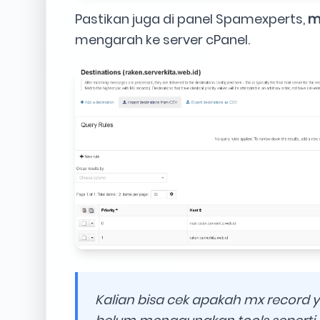
Pastikan juga di panel Spamexperts,
m
mengarah ke server cPanel.
Kalian bisa cek apakah mx record y