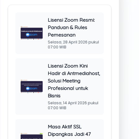
01:00 WIB
cPanel Meluncurkan
Fork Resmi CSF Mulai
18 Februari 2026
Selasa, 20 Januari 2026
pukul 02:55 WIB
Cara Membuat
Command Laravel
untuk Mengelola
Cache Otomatis
Senin, 27 Oktober 2025
pukul 14:00 WIB