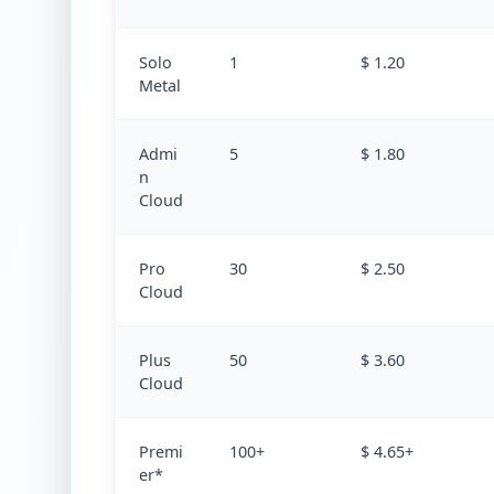
Solo
1
$ 1.20
Metal
Admi
5
$ 1.80
n
Cloud
Pro
30
$ 2.50
Cloud
Plus
50
$ 3.60
Cloud
Premi
100+
$ 4.65+
er*