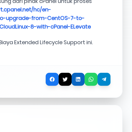
ngsung dari pihak cPanel untuk proses
t.cpanel.net/hc/en-
-to-upgrade-from-CentOS-7-to-
CloudLinux-8-with-cPanel-ELevate
aya Extended Lifecycle Support ini.