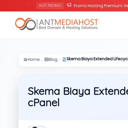
Promo Lisensi cPanel Solo 
HOT PROMO
Skema Biaya Extended Lifecyc
Home
Blog
Skema Biaya Extende
cPanel