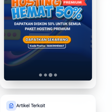
Lisensi Zoom Resmi:
Panduan & Rules
Pemesanan
Selasa, 28 April 2026 pukul
07:00 WIB
Lisensi Zoom Kini
Hadir di Antmediahost,
Solusi Meeting
Profesional untuk
Bisnis
Selasa, 14 April 2026 pukul
07:00 WIB
Masa Aktif SSL
Dipangkas Jadi 47
Hari
Selasa, 14 April 2026 pukul