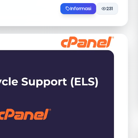
Informasi
231