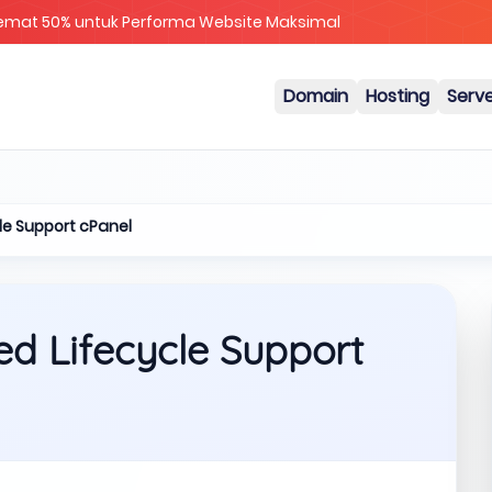
Cloud & Metal Diskon 25%
Domain
Hosting
Serv
le Support cPanel
d Lifecycle Support