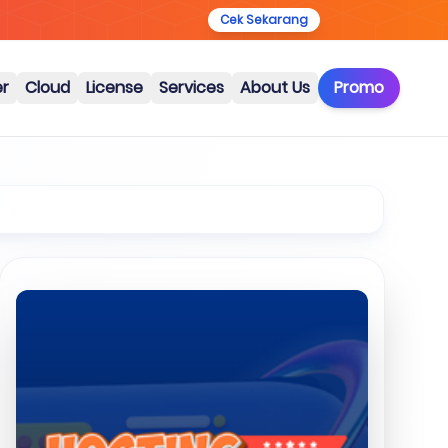
Cek Sekarang
er
Cloud
License
Services
About Us
Promo
Artikel Terkait