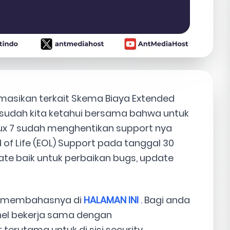
formasikan terkait Skema Biaya Extended
g sudah kita ketahui bersama bahwa untuk
nux 7 sudah menghentikan support nya
d of Life (EOL) Support pada tanggal 30
pdate baik untuk perbaikan bugs, update
ah membahasnya di
HALAMAN INI
. Bagi anda
nel bekerja sama dengan
erutama untuk di sisi security.