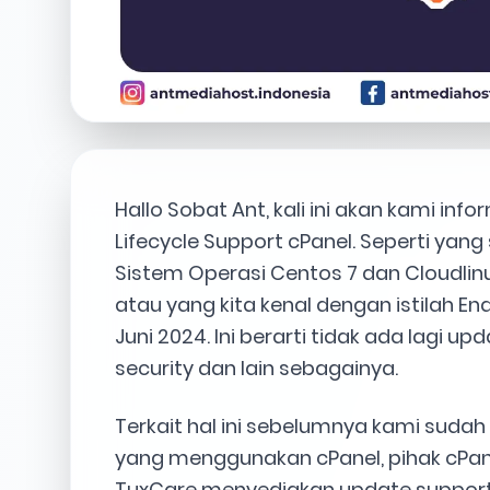
Hallo Sobat Ant, kali ini akan kami in
Lifecycle Support cPanel. Seperti yan
Sistem Operasi Centos 7 dan Cloudli
atau yang kita kenal dengan istilah En
Juni 2024. Ini berarti tidak ada lagi u
security dan lain sebagainya.
Terkait hal ini sebelumnya kami sud
yang menggunakan cPanel, pihak cPa
TuxCare menyediakan update support t