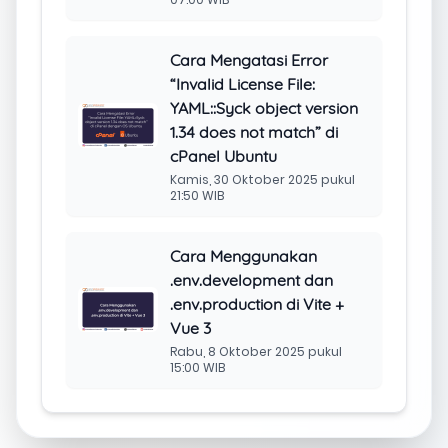
Cara Mengatasi Error
“Invalid License File:
YAML::Syck object version
1.34 does not match” di
cPanel Ubuntu
Kamis, 30 Oktober 2025 pukul
21:50 WIB
Cara Menggunakan
.env.development dan
.env.production di Vite +
Vue 3
Rabu, 8 Oktober 2025 pukul
15:00 WIB