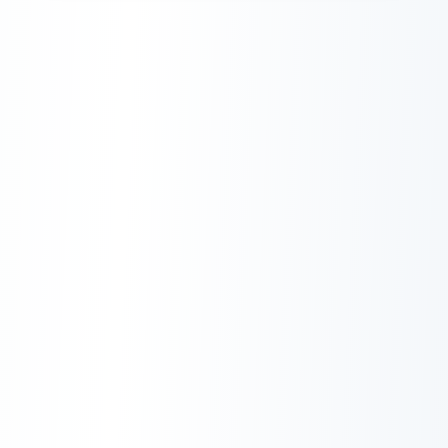
Sabtu, 16 November 2024 pukul
12:05 WIB
Apa Itu QUIC.cloud ?
Jumat, 16 Desember 2022 pukul
23:38 WIB
Cara Merubah Versi PHP
Pada cPanel
Jumat, 16 November 2018 pukul
23:22 WIB
Apasih Hubungan Antara
Domain dengan Hosting?
Yuk, Simak!
Kamis, 8 November 2018 pukul
10:01 WIB