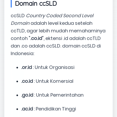
Domain ccSLD
ccSLD
Country Coded Second Level
Domain
adalah level kedua setelah
ccTLD, agar lebih mudah memahaminya
contoh "
.co.id
", ektensi .id adalah ccTLD
dan .co adalah ccSLD. domain ccSLD di
Indonesia:
.or.id
: Untuk Organisasi
.co.id
: Untuk Komersial
.go.id
: Untuk Pemerintahan
.ac.id
: Pendidikan Tinggi