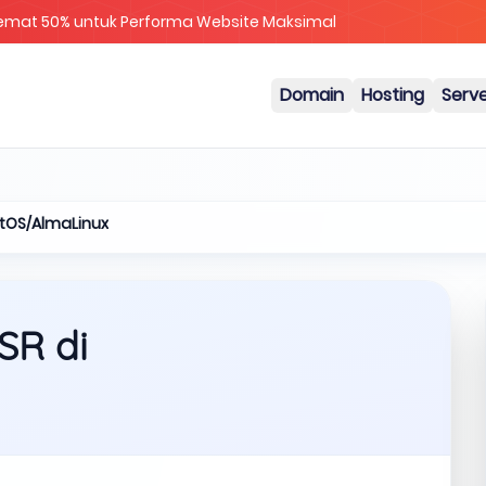
Cloud & Metal Diskon 25%
Domain
Hosting
Serv
tOS/AlmaLinux
SR di