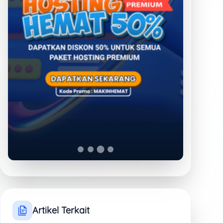
Warning tech_domain
in EA4-metainfo.json
Jumat, 8 Agustus 2025
pukul 23:26 WIB
Tutorial Remote SSH
cPanel menggunakan
Visual Studio Code
Selasa, 10 Juni 2025 pukul
10:24 WIB
7 Tips Memilih Control
Panel Hosting yang
Paling Tepat
Sabtu, 31 Mei 2025 pukul
00:04 WIB