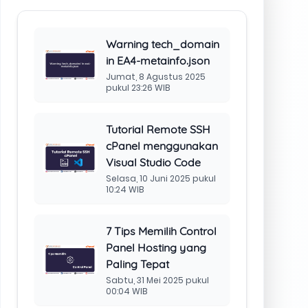
Ketahui Jenis-Jenis
Lisensi cPanel
Sebelum
Memutuskannya!
Sabtu, 31 Mei 2025 pukul
00:03 WIB
Pengertian, Cara
Kerja, dan Fungsi
cPanel untuk Website
Sabtu, 17 Mei 2025 pukul
05:09 WIB