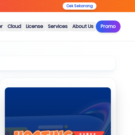
Cek Sekarang
er
Cloud
License
Services
About Us
Promo
Artikel Terkait