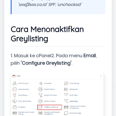
'
xxx@xxx.co.id
' SPF: 'unchecked'
Cara Menonaktifkan
Greylisting
1. Masuk ke cPanel2. Pada menu
Email
,
pilih
'Configure Greylisting'
.