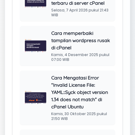
terbaru di server cPanel
Selasa, 7 April 2026 pukul 21:43
WIB
Cara memperbaiki
tampilan wordpress rusak
di cPanel
Kamis, 4 Desember 2025 pukul
07:00 WIB
Cara Mengatasi Error
“Invalid License File:
YAML::Syck object version
1.34 does not match” di
cPanel Ubuntu
Kamis, 30 Oktober 2025 pukul
21:50 WIB