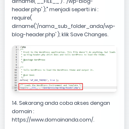
dirname( __FILE__ ) . '/wp-blog-
header.php' );" menjadi seperti ini :
require(
dirname('/nama_sub_folder_anda/wp-
blog-header.php' ); klik Save Changes.
14. Sekarang anda coba akses dengan
domain :
https://www.domainanda.com/.